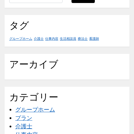
ジ
ャ
ー
タグ
の
グ
グループホーム
介護士
仕事内容
生活相談員
療法士
看護師
ル
ー
プ
アーカイブ
ホ
ー
ム
で
カテゴリー
の
グループホーム
役
プラン
割
介護士